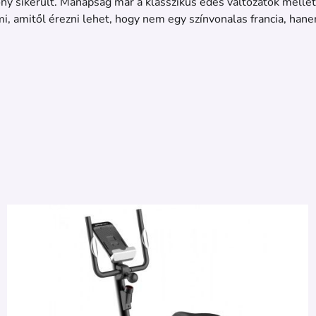
ony sikerült. Manapság már a klasszikus édes változatok mellet
i, amitől érezni lehet, hogy nem egy színvonalas francia, han