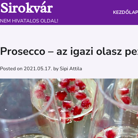
Sirokvár
Skip
to
KEZDŐLA
content
NEM HIVATALOS OLDAL!
Prosecco – az igazi olasz p
Posted on
2021.05.17.
by
Sipi Attila