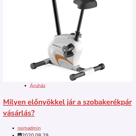
Áruház
Milyen előnyökkel jár a szobakerékpár
vásárlás?
nemadmin
2020.08.29.