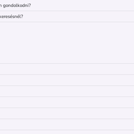
n gondolkodni?
keresésnél?