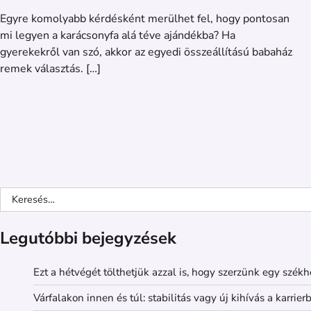
Egyre komolyabb kérdésként merülhet fel, hogy pontosan
mi legyen a karácsonyfa alá téve ajándékba? Ha
gyerekekről van szó, akkor az egyedi összeállítású babaház
remek választás. […]
Keresés:
Legutóbbi bejegyzések
Ezt a hétvégét tölthetjük azzal is, hogy szerzünk egy székh
Várfalakon innen és túl: stabilitás vagy új kihívás a karrier