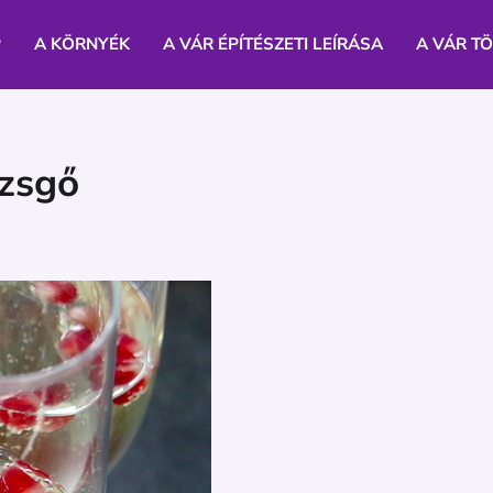
P
A KÖRNYÉK
A VÁR ÉPÍTÉSZETI LEÍRÁSA
A VÁR T
ezsgő