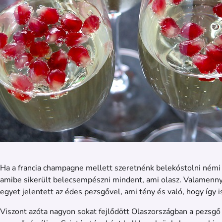
Ha a francia champagne mellett szeretnénk belekóstolni ném
amibe sikerült belecsempészni mindent, ami olasz. Valamennyi t
egyet jelentett az édes pezsgővel, ami tény és való, hogy így is
Viszont azóta nagyon sokat fejlődött Olaszországban a pezsgő 