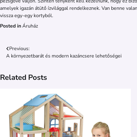
pezsgővé váljon. Szintén tényként kell kezelnünk, hogy ez biz
amelyek igazán átütő ízvilággal rendelkeznek. Van benne valam
vissza egy-egy kortyból.
Posted in
Áruház
Bejegyzés
Previous:
A környezetbarát és modern kazáncsere lehetőségei
navigáció
Related Posts