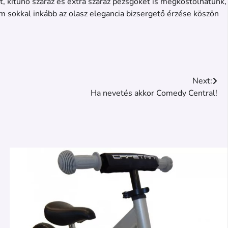
t, kitűnő száraz és extra száraz pezsgőket is megkóstolhatunk,
em sokkal inkább az olasz elegancia bizsergető érzése köszön
Next:
Ha nevetés akkor Comedy Central!