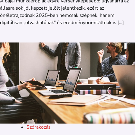
A bajai munkaerőpiac egyre versenyképesebb: ugyanarra az
állásra sok jól képzett jelölt jelentkezik, ezért az
önéletrajzodnak 2025-ben nemcsak szépnek, hanem
digitálisan „olvashatónak” és eredményorientáltnak is […]
Szórakozás