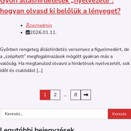
Győri álláshirdetések „nyelvezete”:
hogyan olvasd ki belőlük a lényeget?
nemadmin
2026.01.11.
Győrben rengeteg álláshirdetés versenyez a figyelmedért, de
a „szépített” megfogalmazások mögött gyakran más a
valóság. Ha megtanulod olvasni a hirdetések nyelvezetét, sok
időt és csalódást […]
Bejegyzések
1
2
…
8
lapozása
Keresés:
Legutóbbi bejegyzések