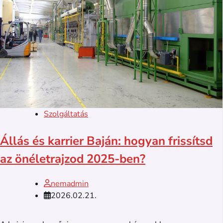
Szolgáltatás
Állás és karrier Baján: hogyan frissítsd
az önéletrajzod 2025-ben?
nemadmin
2026.02.21.