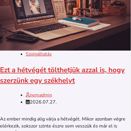
Szolgáltatás
Ezt a hétvégét tölthetjük azzal is, hogy
szerzünk egy székhelyt
nemadmin
2026.07.27.
Az ember mindig alig várja a hétvégét. Mikor azonban végre
elérkezik, sokszor szinte észre sem vesszük és már el is