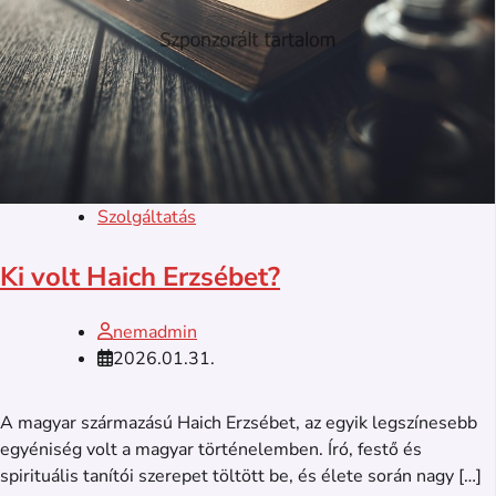
Szolgáltatás
Ki volt Haich Erzsébet?
nemadmin
2026.01.31.
A magyar származású Haich Erzsébet, az egyik legszínesebb
egyéniség volt a magyar történelemben. Író, festő és
spirituális tanítói szerepet töltött be, és élete során nagy […]