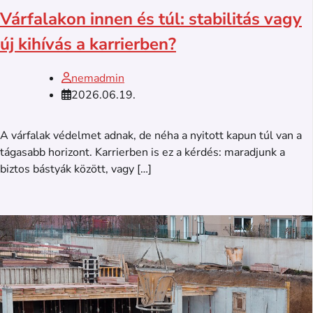
Várfalakon innen és túl: stabilitás vagy
új kihívás a karrierben?
nemadmin
2026.06.19.
A várfalak védelmet adnak, de néha a nyitott kapun túl van a
tágasabb horizont. Karrierben is ez a kérdés: maradjunk a
biztos bástyák között, vagy […]