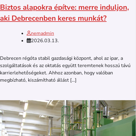
Biztos alapokra építve: merre induljon,
aki Debrecenben keres munkát?
nemadmin
2026.03.13.
Debrecen régóta stabil gazdasági központ, ahol az ipar, a
szolgáltatások és az oktatás együtt teremtenek hosszú távú
karrierlehetőségeket. Ahhoz azonban, hogy valóban
megbízható, kiszámítható állást […]