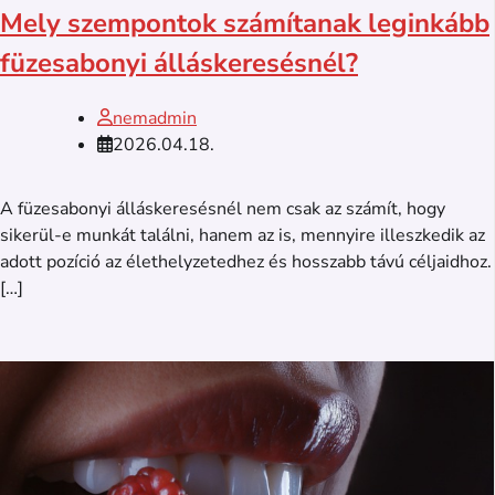
Mely szempontok számítanak leginkább
füzesabonyi álláskeresésnél?
nemadmin
2026.04.18.
A füzesabonyi álláskeresésnél nem csak az számít, hogy
sikerül-e munkát találni, hanem az is, mennyire illeszkedik az
adott pozíció az élethelyzetedhez és hosszabb távú céljaidhoz.
[…]