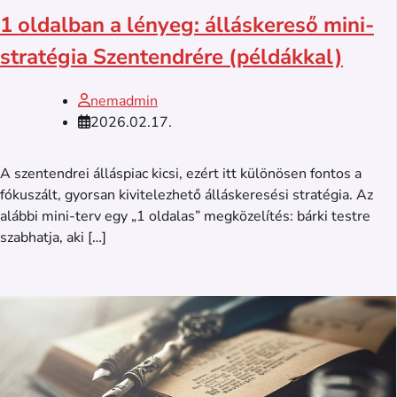
1 oldalban a lényeg: álláskereső mini-
stratégia Szentendrére (példákkal)
nemadmin
2026.02.17.
A szentendrei álláspiac kicsi, ezért itt különösen fontos a
fókuszált, gyorsan kivitelezhető álláskeresési stratégia. Az
alábbi mini-terv egy „1 oldalas” megközelítés: bárki testre
szabhatja, aki […]