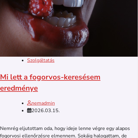
Szolgáltatás
Mi lett a fogorvos-keresésem
eredménye
nemadmin
2026.03.15.
Nemrég eljutottam oda, hogy ideje lenne végre egy alapos
fogorvosi ellenőrzésre elmennem. Sokáig halogattam, de