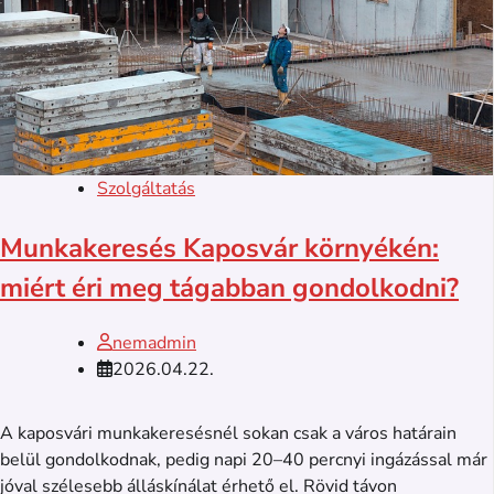
Szolgáltatás
Munkakeresés Kaposvár környékén:
miért éri meg tágabban gondolkodni?
nemadmin
2026.04.22.
A kaposvári munkakeresésnél sokan csak a város határain
belül gondolkodnak, pedig napi 20–40 percnyi ingázással már
jóval szélesebb álláskínálat érhető el. Rövid távon