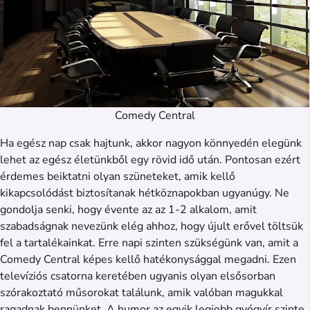
Comedy Central
Ha egész nap csak hajtunk, akkor nagyon könnyedén elegünk
lehet az egész életünkből egy rövid idő után. Pontosan ezért
érdemes beiktatni olyan szüneteket, amik kellő
kikapcsolódást biztosítanak hétköznapokban ugyanúgy. Ne
gondolja senki, hogy évente az az 1-2 alkalom, amit
szabadságnak nevezünk elég ahhoz, hogy újult erővel töltsük
fel a tartalékainkat. Erre napi szinten szükségünk van, amit a
Comedy Central képes kellő hatékonysággal megadni. Ezen
televíziós csatorna keretében ugyanis olyan elsősorban
szórakoztató műsorokat találunk, amik valóban magukkal
ragadnak bennünket. A humor az egyik legjobb gyógyír szinte