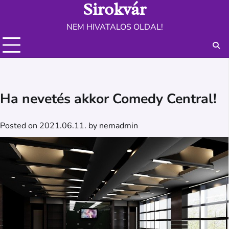
Sirokvár
Skip
to
NEM HIVATALOS OLDAL!
content
Ha nevetés akkor Comedy Central!
Posted on
2021.06.11.
by
nemadmin