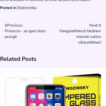
Posted in
Elektronika
Bejegyzés
Previous:
Next:
Prosecco – az igazi olasz
Hangulatfokozó faldekor
navigáció
pezsgő
elemek széles
választékban!
Related Posts