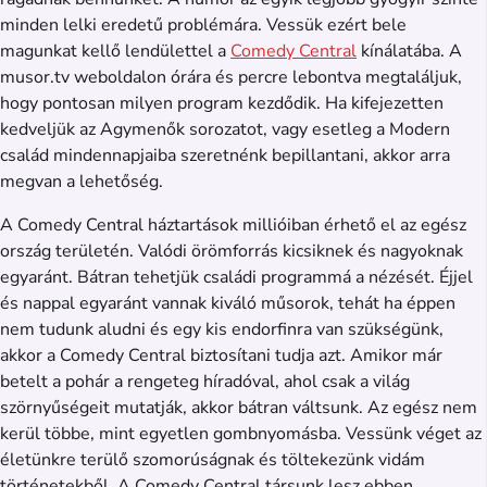
minden lelki eredetű problémára. Vessük ezért bele
magunkat kellő lendülettel a
Comedy Central
kínálatába. A
musor.tv weboldalon órára és percre lebontva megtaláljuk,
hogy pontosan milyen program kezdődik. Ha kifejezetten
kedveljük az Agymenők sorozatot, vagy esetleg a Modern
család mindennapjaiba szeretnénk bepillantani, akkor arra
megvan a lehetőség.
A Comedy Central háztartások millióiban érhető el az egész
ország területén. Valódi örömforrás kicsiknek és nagyoknak
egyaránt. Bátran tehetjük családi programmá a nézését. Éjjel
és nappal egyaránt vannak kiváló műsorok, tehát ha éppen
nem tudunk aludni és egy kis endorfinra van szükségünk,
akkor a Comedy Central biztosítani tudja azt. Amikor már
betelt a pohár a rengeteg híradóval, ahol csak a világ
szörnyűségeit mutatják, akkor bátran váltsunk. Az egész nem
kerül többe, mint egyetlen gombnyomásba. Vessünk véget az
életünkre terülő szomorúságnak és töltekezünk vidám
történetekből. A Comedy Central társunk lesz ebben.