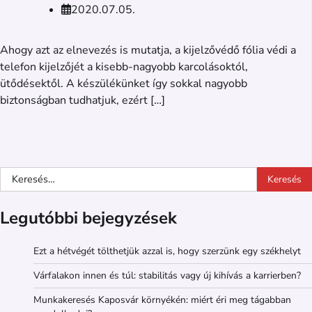
2020.07.05.
Ahogy azt az elnevezés is mutatja, a kijelzővédő fólia védi a
telefon kijelzőjét a kisebb-nagyobb karcolásoktól,
ütődésektől. A készülékünket így sokkal nagyobb
biztonságban tudhatjuk, ezért […]
Keresés:
Legutóbbi bejegyzések
Ezt a hétvégét tölthetjük azzal is, hogy szerzünk egy székhelyt
Várfalakon innen és túl: stabilitás vagy új kihívás a karrierben?
Munkakeresés Kaposvár környékén: miért éri meg tágabban