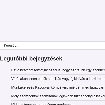
Keresés:
Legutóbbi bejegyzések
Ezt a hétvégét tölthetjük azzal is, hogy szerzünk egy székhel
Várfalakon innen és túl: stabilitás vagy új kihívás a karrierben
Munkakeresés Kaposvár környékén: miért éri meg tágabban
Mely szempontok számítanak leginkább füzesabonyi álláske
Mi lett a fogorvos-keresésem eredménye