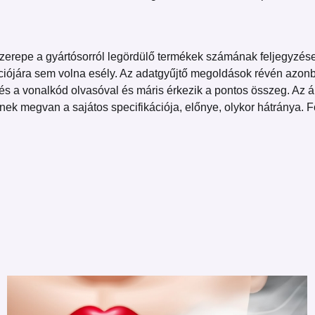
a szerepe a gyártósorról legördülő termékek számának feljegyz
ációjára sem volna esély. Az adatgyűjtő megoldások révén azonb
 a vonalkód olvasóval és máris érkezik a pontos összeg. Az által
ek megvan a sajátos specifikációja, előnye, olykor hátránya. Fo