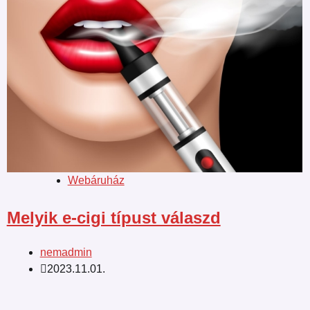
Webáruház
Melyik e-cigi típust válaszd
nemadmin
2023.11.01.