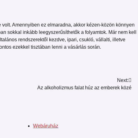
ése volt. Amennyiben ez elmaradna, akkor kézen-közön könnyen
an sokkal inkább leegyszerűsíthetők a folyamtok. Már nem kell
ános rendszerektől kezdve, ipari, csukló, vállalti, illetve
ntos ezekkel tisztában lenni a vásárlás során.
Next:
Az alkoholizmus falat húz az emberek közé
Webáruház