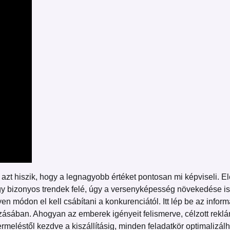
zt hiszik, hogy a legnagyobb értéket pontosan mi képviseli. El
 egy bizonyos trendek felé, úgy a versenyképesség növekedése i
en módon el kell csábítani a konkurenciától. Itt lép be az inf
ásában. Ahogyan az emberek igényeit felismerve, célzott reklám
meléstől kezdve a kiszállításig, minden feladatkör optimalizálh