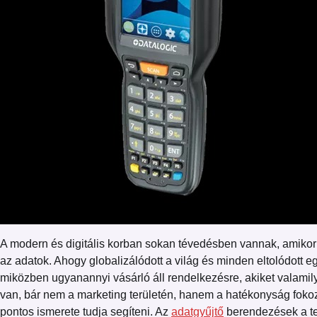
A modern és digitális korban sokan tévedésben vannak, amikor a
az adatok. Ahogy globalizálódott a világ és minden eltolódott
miközben ugyanannyi vásárló áll rendelkezésre, akiket valamily
van, bár nem a marketing területén, hanem a hatékonyság fokoz
pontos ismerete tudja segíteni. Az
adatgyűjtő
berendezések a ter