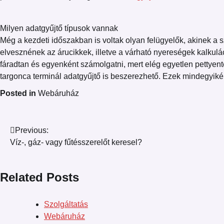
Milyen adatgyűjtő típusok vannak
Még a kezdeti időszakban is voltak olyan felügyelők, akinek 
elvesznének az árucikkek, illetve a várható nyereségek kalkul
fáradtan és egyenként számolgatni, mert elég egyetlen pettyentés
targonca terminál adatgyűjtő is beszerezhető. Ezek mindegyikén
Posted in
Webáruház
Bejegyzés
Previous:
Víz-, gáz- vagy fűtésszerelőt keresel?
navigáció
Related Posts
Szolgáltatás
Webáruház