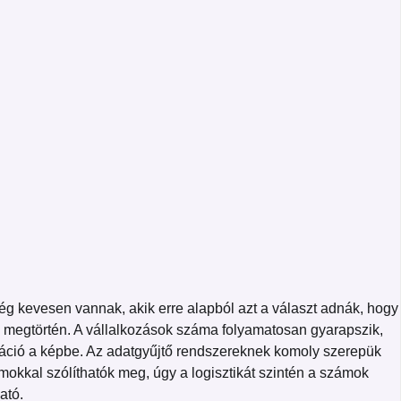
ég kevesen vannak, akik erre alapból azt a választ adnák, hogy
s megtörtén. A vállalkozások száma folyamatosan gyarapszik,
ormáció a képbe. Az adatgyűjtő rendszereknek komoly szerepük
okkal szólíthatók meg, úgy a logisztikát szintén a számok
ató.