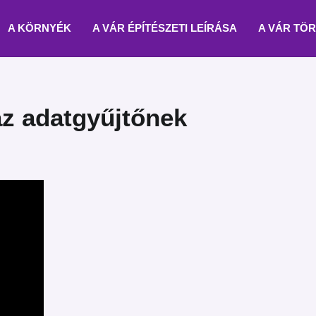
A KÖRNYÉK
A VÁR ÉPÍTÉSZETI LEÍRÁSA
A VÁR TÖ
z adatgyűjtőnek