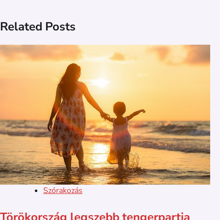
navigáció
Related Posts
Szórakozás
Törökország legszebb tengerpartja