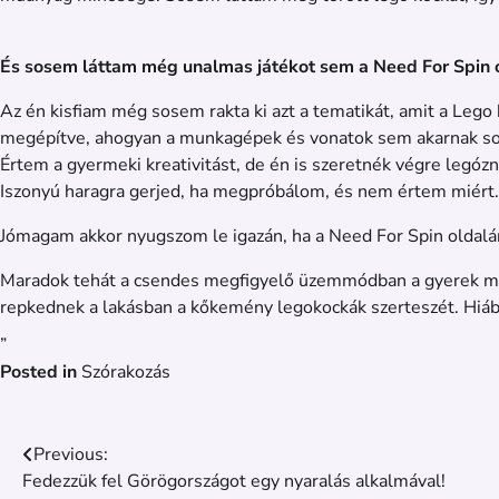
És sosem láttam még unalmas játékot sem a Need For Spin 
Az én kisfiam még sosem rakta ki azt a tematikát, amit a Lego
megépítve, ahogyan a munkagépek és vonatok sem akarnak so
Értem a gyermeki kreativitást, de én is szeretnék végre legó
Iszonyú haragra gerjed, ha megpróbálom, és nem értem miért.
Jómagam akkor nyugszom le igazán, ha a Need For Spin oldalán
Maradok tehát a csendes megfigyelő üzemmódban a gyerek mellet
repkednek a lakásban a kőkemény legokockák szerteszét. Hiába
„
Posted in
Szórakozás
Bejegyzés
Previous:
Fedezzük fel Görögországot egy nyaralás alkalmával!