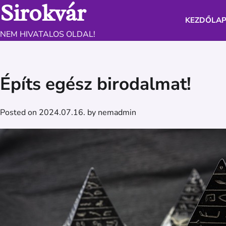
Sirokvár
Skip
to
KEZDŐLA
content
NEM HIVATALOS OLDAL!
Építs egész birodalmat!
Posted on
2024.07.16.
by
nemadmin