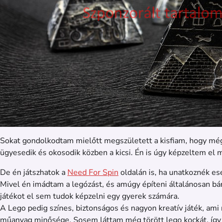
Sokat gondolkodtam mielőtt megszületett a kisfiam, hogy mégi
ügyesedik és okosodik közben a kicsi. Én is úgy képzeltem el
De én játszhatok a
Need For Spin
oldalán is, ha unatkoznék es
Mivel én imádtam a legózást, és amúgy építeni általánosan bár
játékot el sem tudok képzelni egy gyerek számára.
A Lego pedig színes, biztonságos és nagyon kreatív játék, ami 
műanyag minősége. Sosem láttam még törött lego kockát, így n