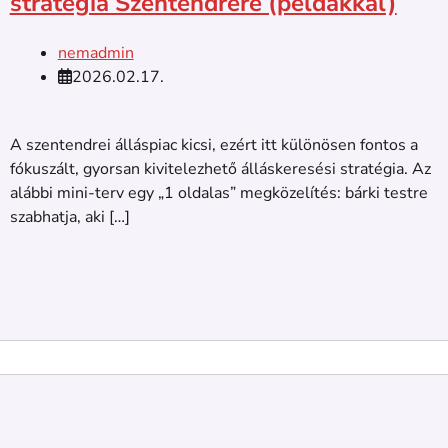
stratégia Szentendrére (példákkal)
nemadmin
2026.02.17.
A szentendrei álláspiac kicsi, ezért itt különösen fontos a
fókuszált, gyorsan kivitelezhető álláskeresési stratégia. Az
alábbi mini-terv egy „1 oldalas” megközelítés: bárki testre
szabhatja, aki […]