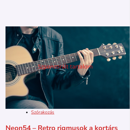
Szórakozás
Neon54 – Retro rigmusok a kortárs