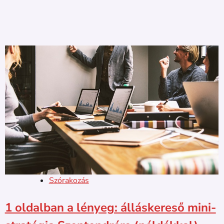
Szórakozás
1 oldalban a lényeg: álláskereső mini-