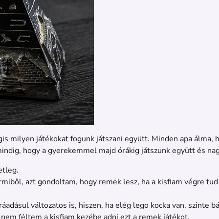
s milyen játékokat fogunk játszani együtt. Minden apa álma, h
 mindig, hogy a gyerekemmel majd órákig játszunk együtt és na
etleg.
miből, azt gondoltam, hogy remek lesz, ha a kisfiam végre tud
ráadásul változatos is, hiszen, ha elég lego kocka van, szinte 
em féltem a kisfiam kezébe adni ezt a remek játékot.