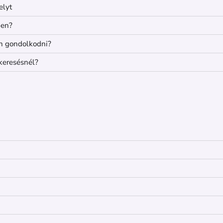
elyt
ben?
n gondolkodni?
keresésnél?