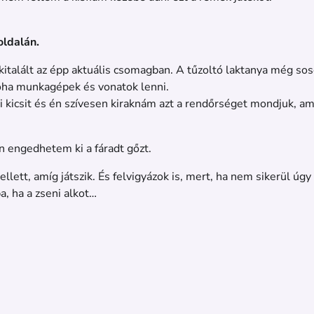
oldalán.
 kitalált az épp aktuális csomagban. A tűzoltó laktanya még so
ha munkagépek és vonatok lenni.
zni kicsit és én szívesen kiraknám azt a rendőrséget mondjuk,
 engedhetem ki a fáradt gőzt.
t, amíg játszik. És felvigyázok is, mert, ha nem sikerül úgy 
, ha a zseni alkot…