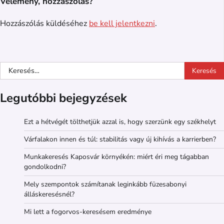
Vélemény, hozzászólás?
Hozzászólás küldéséhez
be kell jelentkezni
.
Keresés:
Legutóbbi bejegyzések
Ezt a hétvégét tölthetjük azzal is, hogy szerzünk egy székhelyt
Várfalakon innen és túl: stabilitás vagy új kihívás a karrierben?
Munkakeresés Kaposvár környékén: miért éri meg tágabban
gondolkodni?
Mely szempontok számítanak leginkább füzesabonyi
álláskeresésnél?
Mi lett a fogorvos-keresésem eredménye