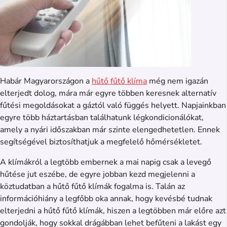
Habár Magyarországon a
hűtő fűtő klíma
még nem igazán
elterjedt dolog, mára már egyre többen keresnek alternatív
fűtési megoldásokat a gáztól való függés helyett. Napjainkban
egyre több háztartásban találhatunk légkondicionálókat,
amely a nyári időszakban már szinte elengedhetetlen. Ennek
segítségével biztosíthatjuk a megfelelő hőmérsékletet.
A klímákról a legtöbb embernek a mai napig csak a levegő
hűtése jut eszébe, de egyre jobban kezd megjelenni a
köztudatban a hűtő fűtő klímák fogalma is. Talán az
információhiány a legfőbb oka annak, hogy kevésbé tudnak
elterjedni a hűtő fűtő klímák, hiszen a legtöbben már előre azt
gondolják, hogy sokkal drágábban lehet befűteni a lakást egy