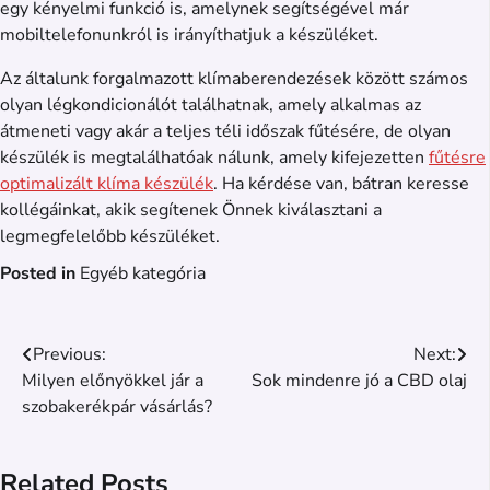
egy kényelmi funkció is, amelynek segítségével már
mobiltelefonunkról is irányíthatjuk a készüléket.
Az általunk forgalmazott klímaberendezések között számos
olyan légkondicionálót találhatnak, amely alkalmas az
átmeneti vagy akár a teljes téli időszak fűtésére, de olyan
készülék is megtalálhatóak nálunk, amely kifejezetten
fűtésre
optimalizált klíma készülék
. Ha kérdése van, bátran keresse
kollégáinkat, akik segítenek Önnek kiválasztani a
legmegfelelőbb készüléket.
Posted in
Egyéb kategória
Bejegyzés
Previous:
Next:
Milyen előnyökkel jár a
Sok mindenre jó a CBD olaj
navigáció
szobakerékpár vásárlás?
Related Posts