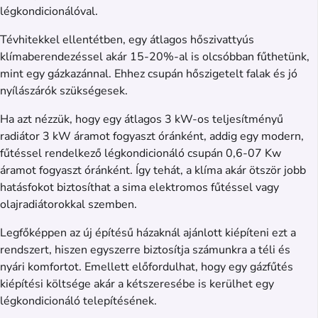
légkondicionálóval.
Tévhitekkel ellentétben, egy átlagos hőszivattyús
klímaberendezéssel akár 15-20%-al is olcsóbban fűthetünk,
mint egy gázkazánnal. Ehhez csupán hőszigetelt falak és jó
nyílászárók szükségesek.
Ha azt nézzük, hogy egy átlagos 3 kW-os teljesítményű
radiátor 3 kW áramot fogyaszt óránként, addig egy modern,
fűtéssel rendelkező légkondicionáló csupán 0,6-07 Kw
áramot fogyaszt óránként. Így tehát, a klíma akár ötször jobb
hatásfokot biztosíthat a sima elektromos fűtéssel vagy
olajradiátorokkal szemben.
Legfőképpen az új építésű házaknál ajánlott kiépíteni ezt a
rendszert, hiszen egyszerre biztosítja számunkra a téli és
nyári komfortot. Emellett előfordulhat, hogy egy gázfűtés
kiépítési költsége akár a kétszeresébe is kerülhet egy
légkondicionáló telepítésének.