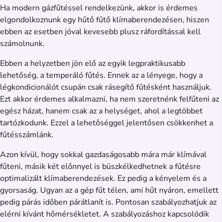
Ha modern gázfűtéssel rendelkezünk, akkor is érdemes
elgondolkoznunk egy hűtő fűtő klímaberendezésen, hiszen
ebben az esetben jóval kevesebb plusz ráfordítással kell
számolnunk.
Ebben a helyzetben jön elő az egyik legpraktikusabb
lehetőség, a temperáló fűtés. Ennek az a lényege, hogy a
légkondicionálót csupán csak rásegítő fűtésként használjuk.
Ezt akkor érdemes alkalmazni, ha nem szeretnénk felfűteni az
egész házat, hanem csak az a helységet, ahol a legtöbbet
tartózkodunk. Ezzel a lehetőséggel jelentősen csökkenhet a
fűtésszámlánk.
Azon kívül, hogy sokkal gazdaságosabb mára már klímával
fűteni, másik két előnnyel is büszkélkedhetnek a fűtésre
optimalizált klímaberendezések. Ez pedig a kényelem és a
gyorsaság. Ugyan az a gép fűt télen, ami hűt nyáron, emellett
pedig párás időben párátlanít is. Pontosan szabályozhatjuk az
elérni kívánt hőmérsékletet. A szabályozáshoz kapcsolódik